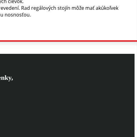
ých cievok.
evedení. Rad regálových stojín môže mať akúkoľvek
ou nosnosťou.
enky,