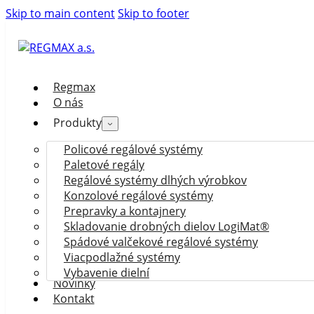
Skip to main content
Skip to footer
Regmax
O nás
Produkty
Policové regálové systémy
Paletové regály
Regálové systémy dlhých výrobkov
Konzolové regálové systémy
Prepravky a kontajnery
Skladovanie drobných dielov LogiMat®
Spádové valčekové regálové systémy
Viacpodlažné systémy
Vybavenie dielní
Novinky
Kontakt