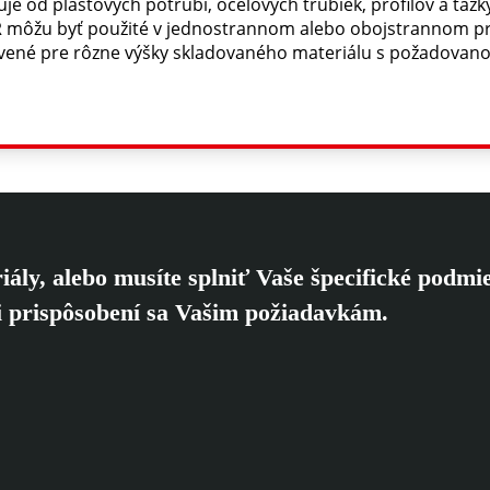
e od plastových potrubí, oceľových trubiek, profilov a tažk
R môžu byť použité v jednostrannom alebo obojstrannom pr
avené pre rôzne výšky skladovaného materiálu s požadovan
iály, alebo musíte splniť Vaše špecifické podmi
i prispôsobení sa Vašim požiadavkám.