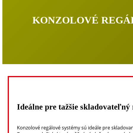
KONZOLOVÉ REGÁL
Ideálne pre tažšie skladovateľný 
Konzolové regálové systémy sú ideále pre skladova