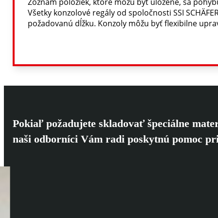
Zoznam položiek, ktoré môžu byť uložené, sa pohybuj
Všetky konzolové regály od spoločnosti SSI SCHÄFE
požadovanú dĺžku. Konzoly môžu byť flexibilne upr
Pokiaľ požadujete skladovať špeciálne mater
naši odborníci Vám radi poskytnú pomoc pr