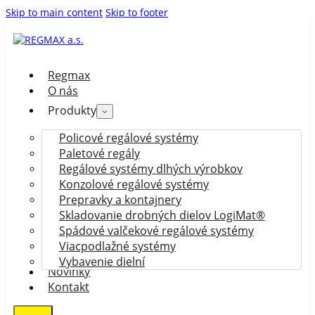
Skip to main content
Skip to footer
Regmax
O nás
Produkty
Policové regálové systémy
Paletové regály
Regálové systémy dlhých výrobkov
Konzolové regálové systémy
Prepravky a kontajnery
Skladovanie drobných dielov LogiMat®
Spádové valčekové regálové systémy
Viacpodlažné systémy
Vybavenie dielní
Novinky
Kontakt